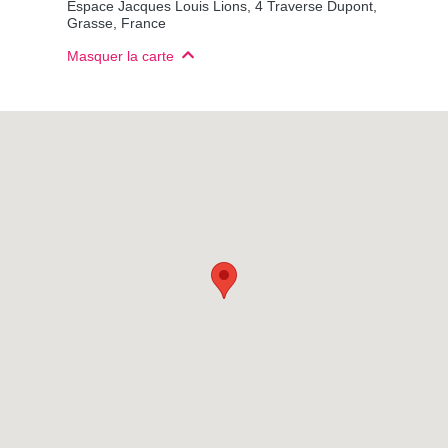
Espace Jacques Louis Lions, 4 Traverse Dupont,
Grasse, France
Masquer la carte