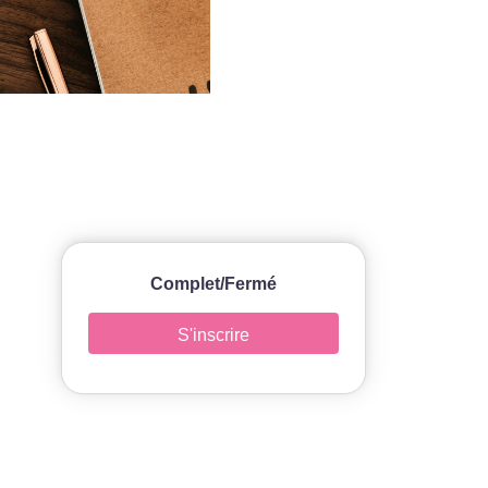
Complet/Fermé
S'inscrire