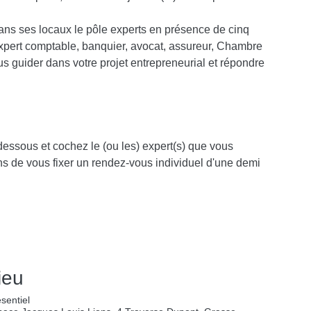
dans ses locaux le pôle experts en présence de cinq
(expert comptable, banquier, avocat, assureur, Chambre
ous guider dans votre projet entrepreneurial et répondre
-dessous et cochez le (ou les) expert(s) que vous
s de vous fixer un rendez-vous individuel d'une demi
ieu
sentiel
pace Jacques Louis Lions, 4 Traverse Dupont, Grasse,