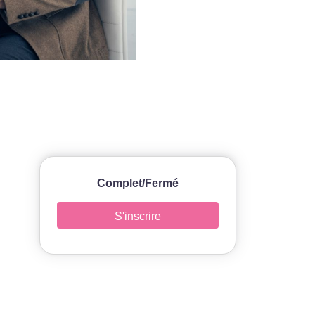
Complet/Fermé
S'inscrire